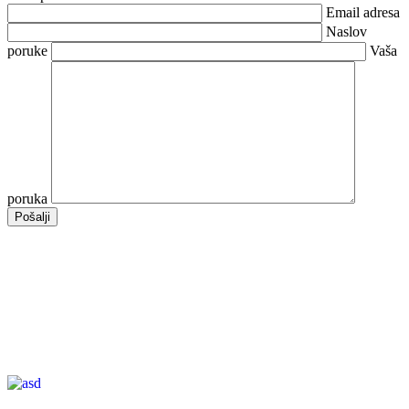
Email adresa
Naslov
poruke
Vaša
poruka
Pošalji