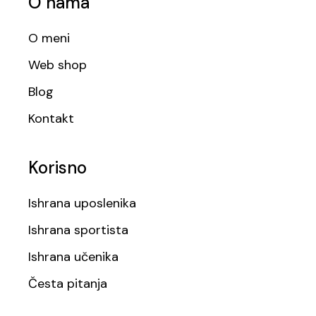
O nama
O meni
Web shop
Blog
Kontakt
Korisno
Ishrana uposlenika
Ishrana sportista
Ishrana učenika
Česta pitanja