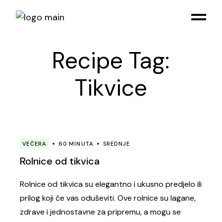
Skip
to
the
content
Recipe Tag:
Tikvice
VEČERA
60 MINUTA
SREDNJE
Rolnice od tikvica
Rolnice od tikvica su elegantno i ukusno predjelo ili
prilog koji će vas oduševiti. Ove rolnice su lagane,
zdrave i jednostavne za pripremu, a mogu se