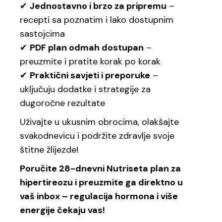
✔
Jednostavno i brzo za pripremu
–
recepti sa poznatim i lako dostupnim
sastojcima
✔
PDF plan odmah dostupan
–
preuzmite i pratite korak po korak
✔
Praktični savjeti i preporuke
–
uključuju dodatke i strategije za
dugoročne rezultate
Uživajte u ukusnim obrocima, olakšajte
svakodnevicu i podržite zdravlje svoje
štitne žlijezde!
Poručite 28-dnevni Nutriseta plan za
hipertireozu i preuzmite ga direktno u
vaš inbox – regulacija hormona i više
energije čekaju vas!