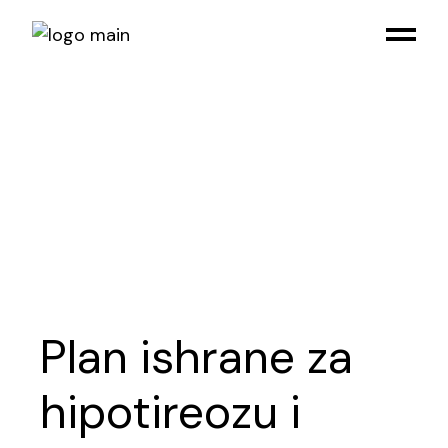
Skip
to
the
content
PDF
Plan ishrane za
hipotireozu i