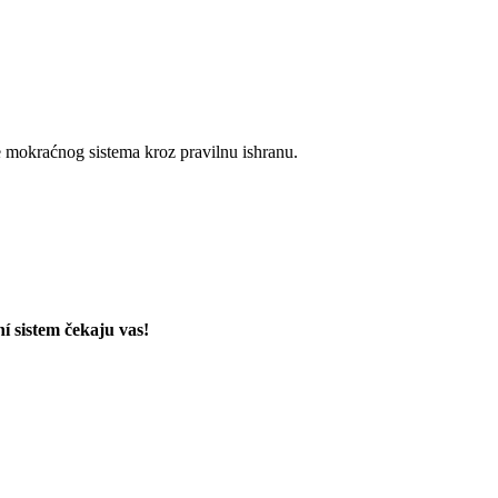
 mokraćnog sistema kroz pravilnu ishranu.
í sistem čekaju vas!