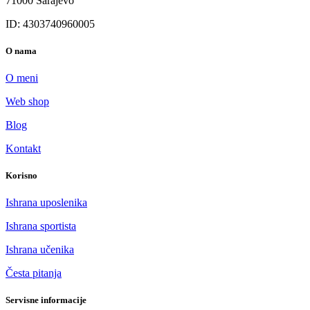
71000 Sarajevo
ID: 4303740960005
O nama
O meni
Web shop
Blog
Kontakt
Korisno
Ishrana uposlenika
Ishrana sportista
Ishrana učenika
Česta pitanja
Servisne informacije