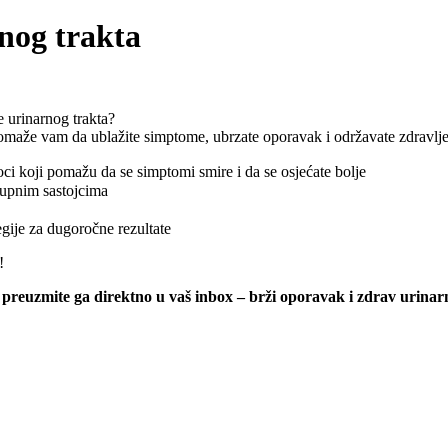
rnog trakta
e urinarnog trakta?
maže vam da ublažite simptome, ubrzate oporavak i održavate zdravlje
ci koji pomažu da se simptomi smire i da se osjećate bolje
tupnim sastojcima
egije za dugoročne rezultate
!
 preuzmite ga direktno u vaš inbox – brži oporavak i zdrav urinarn