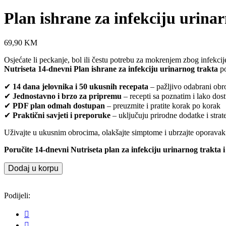
Plan ishrane za infekciju urina
69,90
KM
Osjećate li peckanje, bol ili čestu potrebu za mokrenjem zbog infekcij
Nutriseta 14-dnevni Plan ishrane za infekciju urinarnog trakta
po
✔
14 dana jelovnika i 50 ukusnih recepata
– pažljivo odabrani obro
✔
Jednostavno i brzo za pripremu
– recepti sa poznatim i lako dos
✔
PDF plan odmah dostupan
– preuzmite i pratite korak po korak
✔
Praktični savjeti i preporuke
– uključuju prirodne dodatke i strat
Uživajte u ukusnim obrocima, olakšajte simptome i ubrzajte oporavak
Poručite 14-dnevni Nutriseta plan za infekciju urinarnog trakta i
Dodaj u korpu
Podijeli: