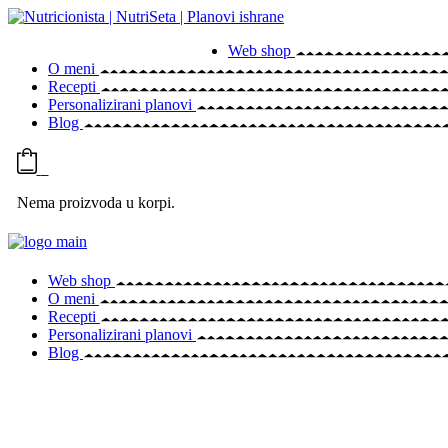
Skip
to
Web shop
the
O meni
content
Recepti
Personalizirani planovi
Blog
0
Nema proizvoda u korpi.
Web shop
O meni
Recepti
Personalizirani planovi
Blog