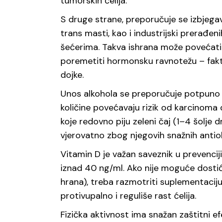
tumorskih ćelija.
S druge strane, preporučuje se izbjega
trans masti, kao i industrijski prerađe
šećerima. Takva ishrana može povećati 
poremetiti hormonsku ravnotežu – fak
dojke.
Unos alkohola se preporučuje potpuno i
količine povećavaju rizik od karcinoma 
koje redovno piju zeleni čaj (1–4 šolje dn
vjerovatno zbog njegovih snažnih antiok
Vitamin D je važan saveznik u prevenciji
iznad 40 ng/ml. Ako nije moguće dostić
hrana), treba razmotriti suplementaciju
protivupalno i reguliše rast ćelija.
Fizička aktivnost ima snažan zaštitni e