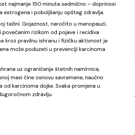
tivnost najmanje 150 minuta sedmično – doprinosi
oa estrogena i poboljšanju opšteg zdravlja.
noj težini. Gojaznost, naročito u menopauzi,
i povećanim rizikom od pojave i recidiva
 kroz pravilnu ishranu i fizičku aktivnost je
 žena može poduzeti u prevenciji karcinoma
ishrana uz ograničenje štetnih namirnica,
elesnoj masi čine osnovu savremene, naučno
ka od karcinoma dojke. Svaka promjena u
 dugoročnom zdravlju.