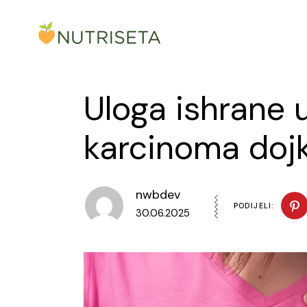
Skip
to
the
content
Uloga ishrane u
karcinoma doj
nwbdev
PODIJELI:
30.06.2025