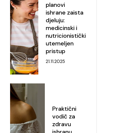
planovi
ishrane zaista
djeluju:
medicinski i
nutricionistički
utemeljen
pristup
21.11.2025
Praktični
vodič za
zdravu
ishranu