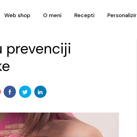
Web shop
O meni
Recepti
Personalizir
 prevenciji
ke