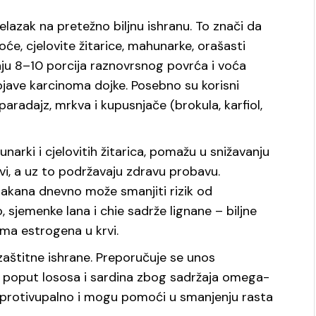
elazak na pretežno biljnu ishranu. To znači da
će, cjelovite žitarice, mahunarke, orašasti
aju 8–10 porcija raznovrsnog povrća i voća
ojave karcinoma dojke. Posebno su korisni
aradajz, mrkva i kupusnjače (brokula, karfiol,
rki i cjelovitih žitarica, pomažu u snižavanju
vi, a uz to podržavaju zdravu probavu.
lakana dnevno može smanjiti rizik od
sjemenke lana i chie sadrže lignane – biljne
ima estrogena u krvi.
aštitne ishrane. Preporučuje se unos
be poput lososa i sardina zbog sadržaja omega-
u protivupalno i mogu pomoći u smanjenju rasta