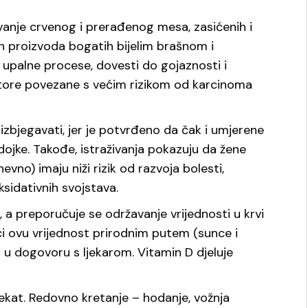
vanje crvenog i prerađenog mesa, zasićenih i
nih proizvoda bogatih bijelim brašnom i
upalne procese, dovesti do gojaznosti i
tore povezane s većim rizikom od karcinoma
zbjegavati, jer je potvrđeno da čak i umjerene
dojke. Takođe, istraživanja pokazuju da žene
evno) imaju niži rizik od razvoja bolesti,
sidativnih svojstava.
, a preporučuje se održavanje vrijednosti u krvi
i ovu vrijednost prirodnim putem (sunce i
 u dogovoru s ljekarom. Vitamin D djeluje
fekat. Redovno kretanje – hodanje, vožnja