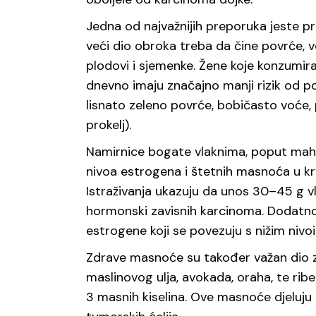
Jedna od najvažnijih preporuka jeste pr
veći dio obroka treba da čine povrće, vo
plodovi i sjemenke. Žene koje konzumir
dnevno imaju značajno manji rizik od p
lisnato zeleno povrće, bobičasto voće, p
prokelj).
Namirnice bogate vlaknima, poput mahuna
nivoa estrogena i štetnih masnoća u kr
Istraživanja ukazuju da unos 30–45 g v
hormonski zavisnih karcinoma. Dodatno, 
estrogene koji se povezuju s nižim nivo
Zdrave masnoće su također važan dio z
maslinovog ulja, avokada, oraha, te ri
3 masnih kiselina. Ove masnoće djeluj