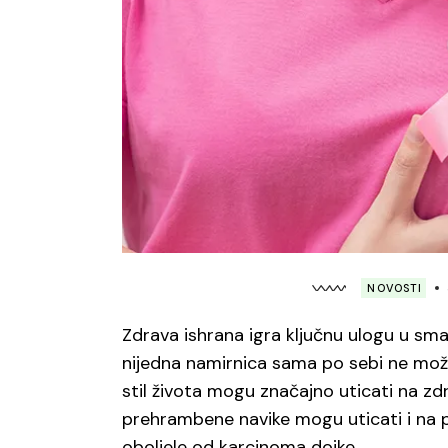
NOVOSTI
Zdrava ishrana igra ključnu ulogu u sma
nijedna namirnica sama po sebi ne može 
stil života mogu značajno uticati na zdr
prehrambene navike mogu uticati i na p
oboljele od karcinoma dojke.