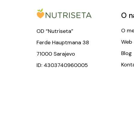
O n
O me
OD “Nutriseta”
Web 
Ferde Hauptmana 38
Blog
71000 Sarajevo
Kont
ID: 4303740960005