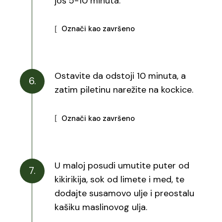
još 5-10 minuta.
Označi kao završeno
Ostavite da odstoji 10 minuta, a
6.
zatim piletinu narežite na kockice.
Označi kao završeno
U maloj posudi umutite puter od
7.
kikirikija, sok od limete i med, te
dodajte susamovo ulje i preostalu
kašiku maslinovog ulja.