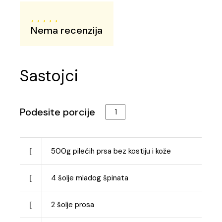
Nema recenzija
Sastojci
Podesite porcije
500
g
pilećih prsa bez kostiju i kože
4
šolje mladog špinata
2
šolje prosa