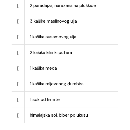
2
paradajza, narezana na ploškice
3
kašike maslinovog ulja
1
kašika susamovog ulja
2
kašike kikiriki putera
1
kašika meda
1
kašika mljevenog đumbira
1
sok od limete
himalajska sol, biber po ukusu