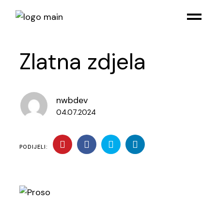
Skip
to
the
content
Zlatna zdjela
nwbdev
04.07.2024
PODIJELI: